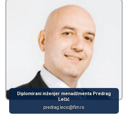
Diplomirani inženjer menadžmenta Predrag
Lečić
predrag.lecic@fim.rs