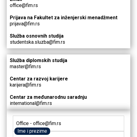
office@fim.rs
Prijava na Fakultet za inženjerski menadžment
prijava@fim.rs
Služba osnovnih studija
studentska.sluzba@fim.rs
Služba diplomskih studija
master@fim.rs
Centar za razvoj karijere
karijera@fim.rs
Centar za međunarodnu saradnju
international@fim.rs
Office - office@fim.rs
Ime i prezime