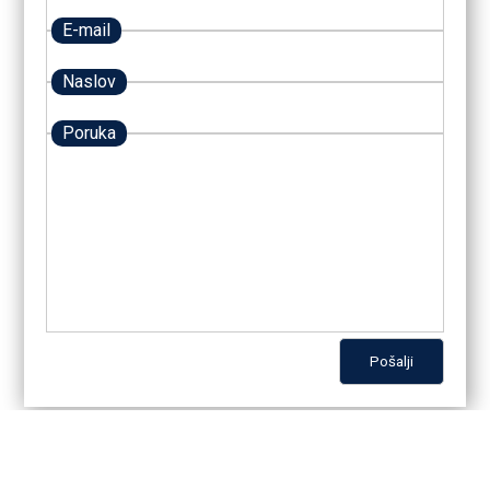
Office - office@fim.rs
E-mail
Prijava na Fakultet za inženjerski menadžment -
prijava@fim.rs
Naslov
Služba osnovnih studija -
Poruka
studentska.sluzba@fim.rs
IT Služba - dejan.zivkovic@fim.rs
Pošalji