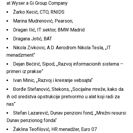
at Wyser a Gi Group Company
Žarko Kecić, CTO, RNIDS
Marina Mudrenović, Pearson;
Dragan Ilić, IT sektor, BMW Madrid
Dragana Jotić, BAT
Nikola Zivkovic, A.D. Aerodrom Nikola Tesla, „IT
menadzment“
Dejan Bećirić, Sipod, „Razvoj informacionih sistema –
primeri iz prakse“
Ivan Minic, „Razvoj i kreiranje vebsajta“
Đorđe Stefanović, Stekons, „Socijalne mreže, kako da
ih od sredstva opstrukcije pretvorimo u alat koji radi za
nas“
Stefan Lazarević, Dunav penzioni fond, „Mrežni resursi
Dunav penzionog fonda“
Žaklina Teofilović, HR menadžer, Euro 07