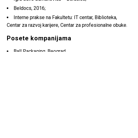
Beldocs, 2016;
Interne prakse na Fakultetu: IT centar, Biblioteka,
Centar za razvoj karijere, Centar za profesionalne obuke.
Posete kompanijama
Ball Packaging, Beograd
RTS
Republički zavod za statistiku
Dunav penzioni fond
Gorenje, Valjevo
Mlekara Bodri, Takovo
ADOC d.o.o, Beograd
BITEF teatar
Srpsko narodno pozorište Vršac
Salon Muzeja savremene umetnosti