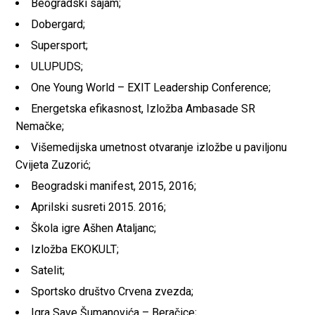
Beogradski sajam;
Dobergard;
Supersport;
ULUPUDS;
One Young World – EXIT Leadership Conference;
Energetska efikasnost, Izložba Ambasade SR
Nemačke;
Višemedijska umetnost otvaranje izložbe u paviljonu
Cvijeta Zuzorić;
Beogradski manifest, 2015, 2016;
Aprilski susreti 2015. 2016;
Škola igre Ašhen Ataljanc;
Izložba EKOKULT;
Satelit;
Sportsko društvo Crvena zvezda;
Igra Save Šumanovića – Beračice;