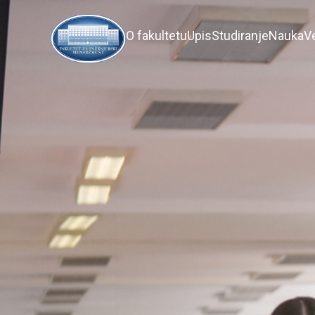
O fakultetu
Upis
Studiranje
Nauka
V