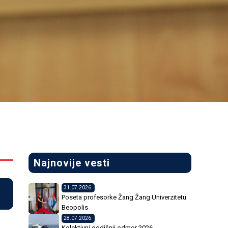
Najnovije vesti
31.07.2026.
Poseta profesorke Žang Žang Univerzitetu
Beopolis
28.07.2026.
Kolektivni godišnji odmor 2026.