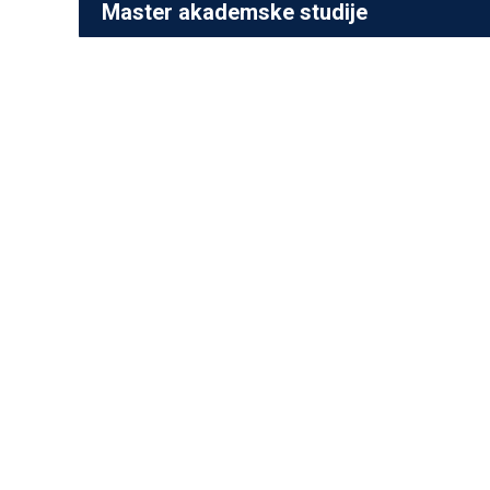
Master akademske studije
Upravljanje projektima i industrija 4.0
Prva godina
St
Os
Mas
Dok
FAKULTET ZA INŽENJERSKI
MENADŽMENT