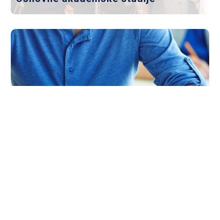
Fakultet za inženjerski menadžment je akreditovan
od 2013. godine i organizuje osnovne akademske
studije...
Opširnije
Master akademske studije
Master program je namenjen svim ambicioznim
diplomcima koji su zainteresovani za produbljivanje
znanja iz polja...
Opširnije