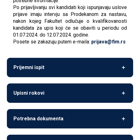
potrebne informacije.
Po prijavljivanju svi kandidati koji ispunjavaju uslove
prijave imaju intervju sa Prodekanom za nastavu,
nakon kojeg Fakultet odlučuje o kvalifikovanosti
kandidata za upis koji će se obaviti u periodu od
01.07.2024. do 12.07.2024. godine.
Posete se zakazuju putem e-maila:
prijava@fim.rs
Prijemni ispit
Prijemni ispit će se održati u formi intervjua.
Upisni rokovi
Prvi upisni rok je u periodu
od 01.07.2026. do
Potrebna dokumenta
12.07.2026.
Drugi upisni rok je
septembar 2026.
Izvod iz matične knjige rođenih