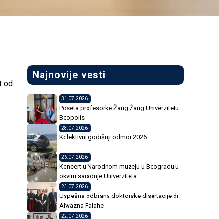
Najnovije vesti
t od
31.07.2026.
Poseta profesorke Žang Žang Univerzitetu
Beopolis
28.07.2026.
Kolektivni godišnji odmor 2026.
26.07.2026.
Koncert u Narodnom muzeju u Beogradu u
okviru saradnje Univerziteta...
23.07.2026.
Uspešna odbrana doktorske disertacije dr
Alwazna Falahe
22.07.2026.