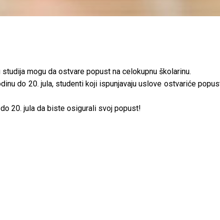
inu studija mogu da ostvare popust na celokupnu školarinu.
nu do 20. jula, studenti koji ispunjavaju uslove ostvariće popus
 do 20. jula da biste osigurali svoj popust!