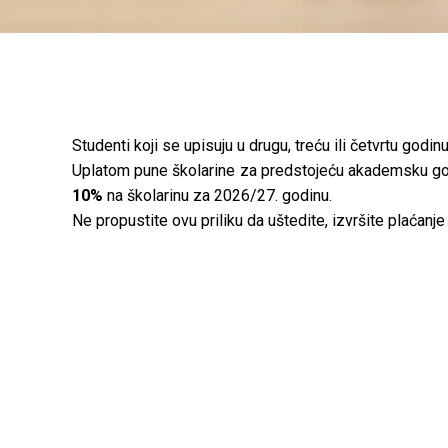
Studenti koji se upisuju u drugu, treću ili četvrtu god
Uplatom pune školarine za predstojeću akademsku godi
10%
na školarinu za 2026/27. godinu.
Ne propustite ovu priliku da uštedite, izvršite plaćanje