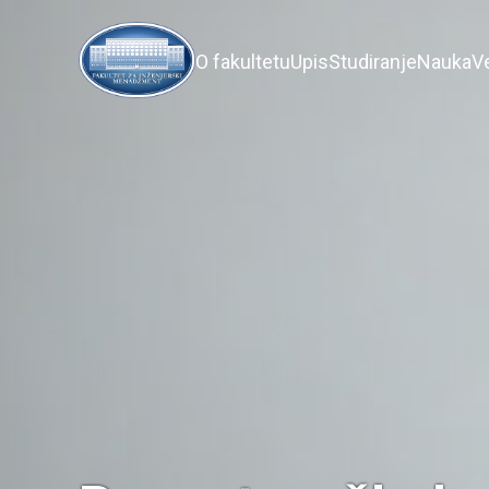
O fakultetu
Upis
Studiranje
Nauka
V