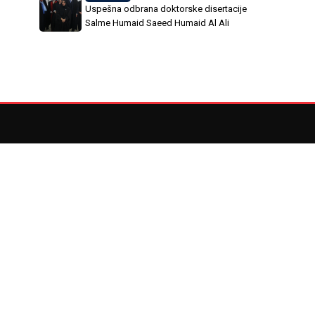
Uspešna odbrana doktorske disertacije
Salme Humaid Saeed Humaid Al Ali
Adresa
Bulevar vojvode Mišića 43, 11000
je
Beograd, Srbija
+381 (011) 41 40 420
ije
+381 (011) 41 40 428
office@fim.rs