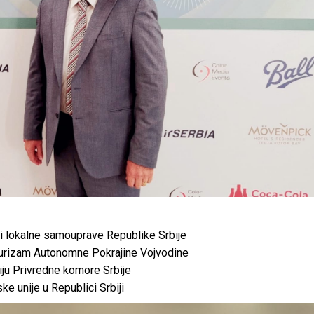
i lokalne samouprave Republike Srbije
 turizam Autonomne Pokrajine Vojvodine
iju Privredne komore Srbije
 unije u Republici Srbiji