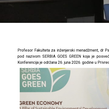
Profesor Fakulteta za inženjerski menadžment, dr Pa
pod nazivom SERBIA GOES GREEN koja je posvećena 
Konferencija je održana 26. juna 2026. godine u Privred