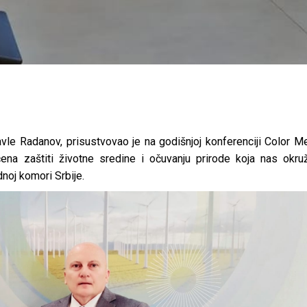
vle Radanov, prisustvovao je na godišnjoj konferenciji Color M
zaštiti životne sredine i očuvanju prirode koja nas okruž
noj komori Srbije.