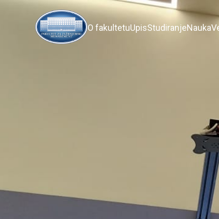
O fakultetu
Upis
Studiranje
Nauka
V