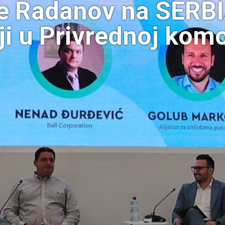
vle Radanov na SER
i u Privrednoj komo