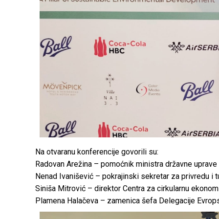
Na otvaranu konferencije govorili su:
Radovan Arežina – pomoćnik ministra državne uprave 
Nenad Ivanišević – pokrajinski sekretar za privredu i
Siniša Mitrović – direktor Centra za cirkularnu ekonom
Plamena Halačeva – zamenica šefa Delegacije Evropske