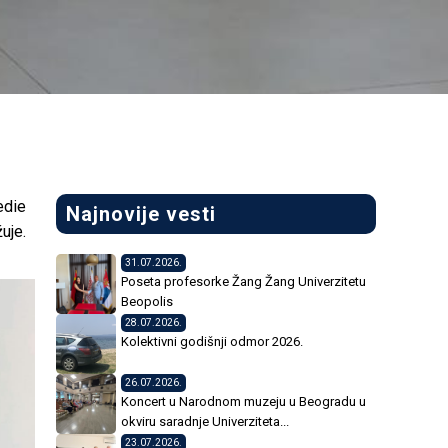
edie
Najnovije vesti
uje.
31.07.2026.
Poseta profesorke Žang Žang Univerzitetu
Beopolis
28.07.2026.
Kolektivni godišnji odmor 2026.
26.07.2026.
Koncert u Narodnom muzeju u Beogradu u
okviru saradnje Univerziteta...
23.07.2026.